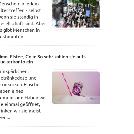
enschen in jedem
lter treffen - selbst
enn sie ständig in
esellschaft sind. Aber
s gibt Menschen in
estimmten...
imo, Eistee, Cola: So sehr zahlen sie aufs
uckerkonto ein
rinkpäckchen,
etränkedose und
ronkorken-Flasche
aben eines
emeinsam: Haben wir
ie einmal geöffnet,
rinken wir sie meist
eer....