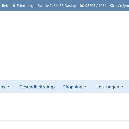
tlieb
Friedberger Straße 2, 86453 Dasing
08205 / 1236
info@ma
uns
Gesundheits-App
Shopping
Leistungen