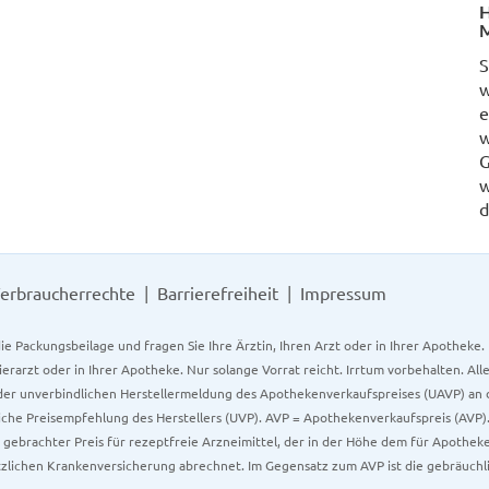
H
M
S
w
e
w
G
w
d
erbraucherrechte
Barrierefreiheit
Impressum
ie Packungsbeilage und fragen Sie Ihre Ärztin, Ihren Arzt oder in Ihrer Apotheke
Tierarzt oder in Ihrer Apotheke. Nur solange Vorrat reicht. Irrtum vorbehalten. All
er unverbindlichen Herstellermeldung des Apothekenverkaufspreises (UAVP) an die
che Preisempfehlung des Herstellers (UVP). AVP = Apothekenverkaufspreis (AVP).
tz gebrachter Preis für rezeptfreie Arzneimittel, der in der Höhe dem für Apothe
tzlichen Krankenversicherung abrechnet. Im Gegensatz zum AVP ist die gebräuchl