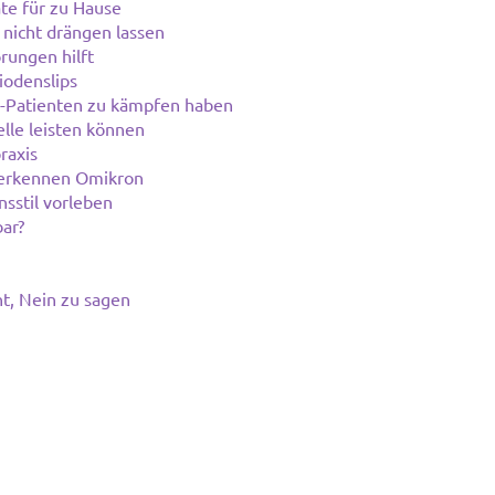
te für zu Hause
 nicht drängen lassen
rungen hilft
iodenslips
-Patienten zu kämpfen haben
lle leisten können
raxis
 erkennen Omikron
sstil vorleben
ar?
t, Nein zu sagen