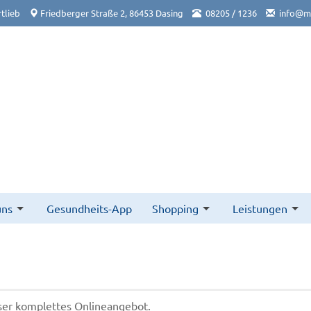
tlieb
Friedberger Straße 2, 86453 Dasing
08205 / 1236
info@ma
uns
Gesundheits-App
Shopping
Leistungen
nser komplettes Onlineangebot.