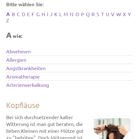
Bitte wählen Sie:
A
B
C
D
E
F
G
H
I
J
K
L
M
N
O
P
Q
R
S
T
U
V
W
X
Y
Z
A
wie:
Abnehmen
Allergien
Angstkrankheiten
Aromatherapie
Arterienverkalkung
Kopfläuse
Bei sich durchsetzender kalter
Witterung ist man gut beraten, die
lieben Kleinen mit einer Mütze gut
zu "behüten". Doch Mützenzeit ist