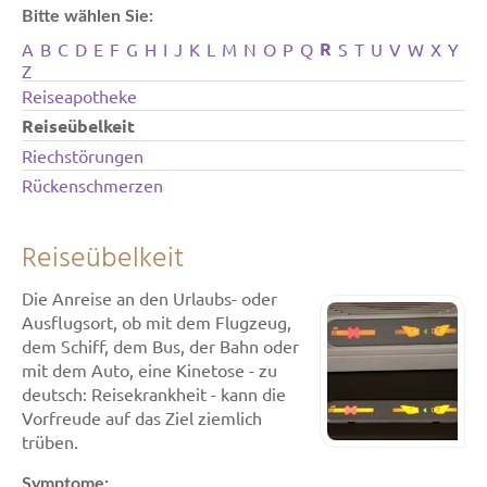
Bitte wählen Sie:
R
A
B
C
D
E
F
G
H
I
J
K
L
M
N
O
P
Q
S
T
U
V
W
X
Y
Z
Reiseapotheke
Reiseübelkeit
Riechstörungen
Rückenschmerzen
Reiseübelkeit
Die Anreise an den Urlaubs- oder
Ausflugsort, ob mit dem Flugzeug,
dem Schiff, dem Bus, der Bahn oder
mit dem Auto, eine Kinetose - zu
deutsch: Reisekrankheit - kann die
Vorfreude auf das Ziel ziemlich
trüben.
Symptome: