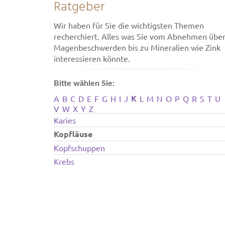
Ratgeber
Wir haben für Sie die wichtigsten Themen
recherchiert. Alles was Sie vom Abnehmen übe
Magenbeschwerden bis zu Mineralien wie Zink
interessieren könnte.
Bitte wählen Sie:
K
A
B
C
D
E
F
G
H
I
J
L
M
N
O
P
Q
R
S
T
U
V
W
X
Y
Z
Karies
Kopfläuse
Kopfschuppen
Krebs