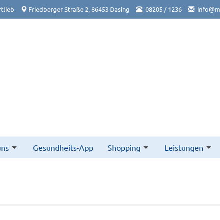
tlieb
Friedberger Straße 2, 86453 Dasing
08205 / 1236
info@ma
uns
Gesundheits-App
Shopping
Leistungen