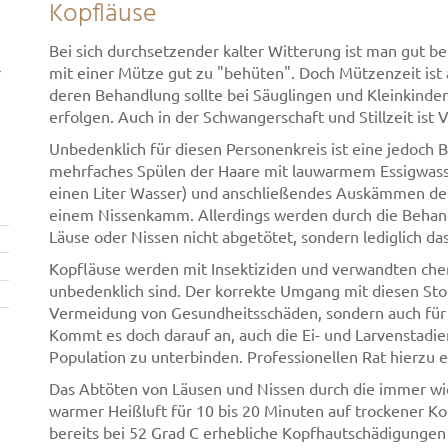
Kopfläuse
Bei sich durchsetzender kalter Witterung ist man gut be
r
mit einer Mütze gut zu "behüten". Doch Mützenzeit ist 
deren Behandlung sollte bei Säuglingen und Kleinkindern
erfolgen. Auch in der Schwangerschaft und Stillzeit ist V
Unbedenklich für diesen Personenkreis ist eine jedoch
mehrfaches Spülen der Haare mit lauwarmem Essigwasser
einen Liter Wasser) und anschließendes Auskämmen de
einem Nissenkamm. Allerdings werden durch die Behan
Läuse oder Nissen nicht abgetötet, sondern lediglich d
Kopfläuse werden mit Insektiziden und verwandten che
unbedenklich sind. Der korrekte Umgang mit diesen Stof
Vermeidung von Gesundheitsschäden, sondern auch für 
Kommt es doch darauf an, auch die Ei- und Larvenstadi
Population zu unterbinden. Professionellen Rat hierzu e
Das Abtöten von Läusen und Nissen durch die immer w
warmer Heißluft für 10 bis 20 Minuten auf trockener Ko
bereits bei 52 Grad C erhebliche Kopfhautschädigungen