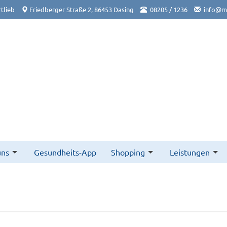
tlieb
Friedberger Straße 2, 86453 Dasing
08205 / 1236
info@ma
uns
Gesundheits-App
Shopping
Leistungen