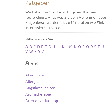
Ratgeber
Wir haben für Sie die wichtigsten Themen
recherchiert. Alles was Sie vom Abnehmen übe
Magenbeschwerden bis zu Mineralien wie Zink
interessieren könnte.
Bitte wählen Sie:
A
B
C
D
E
F
G
H
I
J
K
L
M
N
O
P
Q
R
S
T
U
V
W
X
Y
Z
A
wie:
Abnehmen
Allergien
Angstkrankheiten
Aromatherapie
Arterienverkalkung