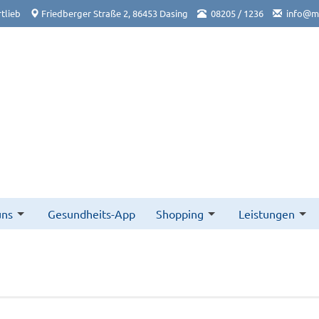
tlieb
Friedberger Straße 2, 86453 Dasing
08205 / 1236
info@ma
uns
Gesundheits-App
Shopping
Leistungen