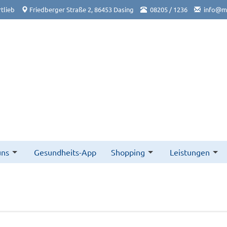
tlieb
Friedberger Straße 2, 86453 Dasing
08205 / 1236
info@ma
uns
Gesundheits-App
Shopping
Leistungen