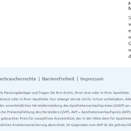
H
M
S
w
e
w
G
w
d
erbraucherrechte
Barrierefreiheit
Impressum
ie Packungsbeilage und fragen Sie Ihre Ärztin, Ihren Arzt oder in Ihrer Apotheke
Tierarzt oder in Ihrer Apotheke. Nur solange Vorrat reicht. Irrtum vorbehalten. All
er unverbindlichen Herstellermeldung des Apothekenverkaufspreises (UAVP) an die
che Preisempfehlung des Herstellers (UVP). AVP = Apothekenverkaufspreis (AVP).
tz gebrachter Preis für rezeptfreie Arzneimittel, der in der Höhe dem für Apothe
tzlichen Krankenversicherung abrechnet. Im Gegensatz zum AVP ist die gebräuchl