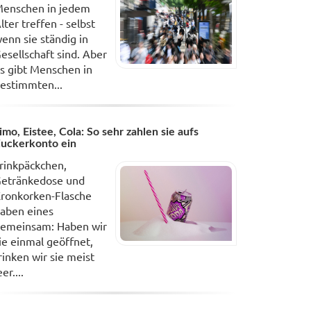
enschen in jedem
lter treffen - selbst
enn sie ständig in
esellschaft sind. Aber
s gibt Menschen in
estimmten...
imo, Eistee, Cola: So sehr zahlen sie aufs
uckerkonto ein
rinkpäckchen,
etränkedose und
ronkorken-Flasche
aben eines
emeinsam: Haben wir
ie einmal geöffnet,
rinken wir sie meist
eer....