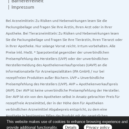
Barrierefreiheit
Impressum
Bei Arzneimitteln: Zu Risiken und Nebenwirkungen lesen Sie die
Packungsbeilage und fragen Sie Ihre Ärztin, Ihren Arzt oder in Ihrer
Apotheke. Bei Tierarzneimitteln: Zu Risiken und Nebenwirkungen lesen
Sie die Packungsbeilage und fragen Sie Ihre Tierärztin, Ihren Tierarzt oder
in Ihrer Apotheke. Nur solange Vorrat reicht. Irrtum vorbehalten. Alle
Preise inkl. MwSt. * Sparpotential gegenüber der unverbindlichen
Preisempfehlung des Herstellers (UVP) oder der unverbindlichen
Herstellermeldung des Apothekenverkaufspreises (UAVP) an die
Informationsstelle für Arzneispezialitäten (IFA GmbH) / nur bei
rezeptfreien Produkten außer Büchern. UVP = Unverbindliche
Preisempfehlung des Herstellers (UVP). AVP = Apothekenverkaufspreis
(AVP). Der AVP ist keine unverbindliche Preisempfehlung der Hersteller.
Der AVP ist ein von den Apotheken selbst in Ansatz gebrachter Preis für
rezeptfreie Arzneimittel, der in der Höhe dem für Apotheken
verbindlichen Arzneimittel Abgabepreis entspricht, zu dem eine
Apotheke in bestimmten Fällen das Produkt mit der gesetzlichen
This website makes use of cookies to enhance browsing experience and
Krankenversicherung abrechnet. Im Gegensatz zum AVP ist die
provide additional functionality.
Details
Privacy policy
gebräuchliche UVP eine Empfehlung der Hersteller.